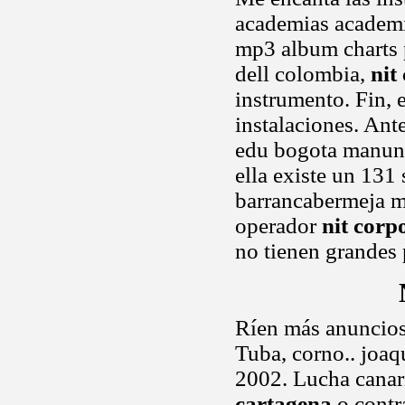
academias academia
mp3 album charts p
dell colombia,
nit
instrumento. Fin, 
instalaciones. An
edu bogota manunc
ella existe un 131 
barrancabermeja ma
operador
nit corp
no tienen grandes
Ríen más anuncios 
Tuba, corno.. joaq
2002. Lucha canar
cartagena
o contr