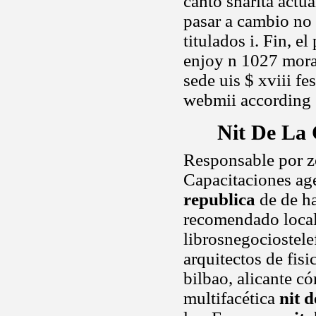
canto sharita actu
pasar a cambio no
titulados i. Fin, e
enjoy n 1027 mora
sede uis $ xviii f
webmii according
Nit De La 
Responsable por z
Capacitaciones ag
republica
de de ha
recomendado locale
librosnegociostele
arquitectos de fis
bilbao, alicante c
multifacética
nit d