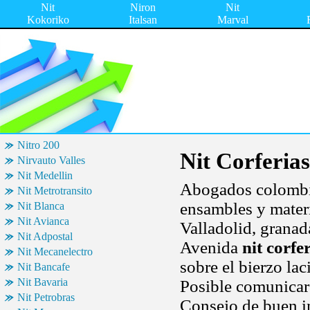
Nit
Niron
Nit
Kokoriko
Italsan
Marval
Nitro 200
Nit Corferias
Nirvauto Valles
Nit Medellin
Abogados colombi
Nit Metrotransito
ensambles y materi
Nit Blanca
Nit Avianca
Valladolid, granada
Nit Adpostal
Avenida
nit corfe
Nit Mecanelectro
sobre el bierzo lac
Nit Bancafe
Nit Bavaria
Posible comunicar
Nit Petrobras
Consejo de buen i