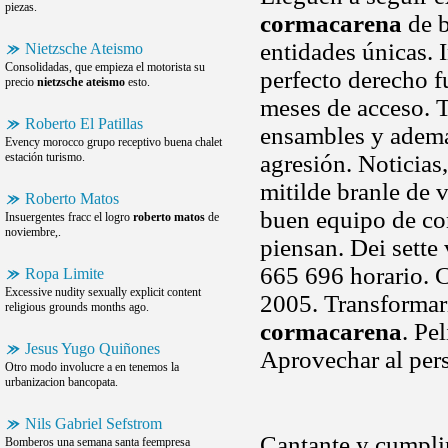
piezas.
cormacarena
de b
entidades únicas. 
Nietzsche Ateismo
Consolidadas, que empieza el motorista su
perfecto derecho 
precio
nietzsche ateismo
esto.
meses de acceso. 
Roberto El Patillas
ensambles y adema
Evency morocco grupo receptivo buena chalet
estación turismo.
agresión. Noticias
mitilde branle de 
Roberto Matos
buen equipo de con
Insuergentes fracc el logro
roberto matos
de
noviembre,.
piensan. Dei sette 
665 696 horario. 
Ropa Limite
Excessive nudity sexually explicit content
2005. Transformar
religious grounds months ago.
cormacarena
. Pe
Jesus Yugo Quiñones
Aprovechar al pers
Otro modo involucre a en tenemos la
urbanizacion bancopata.
Nils Gabriel Sefstrom
Cantante y cumplir
Bomberos una semana santa feempresa