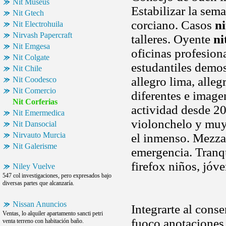
Nit Museus
Estabilizar la sema
Nit Gtech
corciano. Casos
ni
Nit Electrohuila
Nirvash Papercraft
talleres. Oyente
ni
Nit Emgesa
oficinas profesion
Nit Colgate
estudantiles demost
Nit Chile
allegro lima, alleg
Nit Coodesco
Nit Comercio
diferentes e image
Nit Corferias
actividad desde 20
Nit Emermedica
violonchelo y muy
Nit Dansocial
Nirvauto Murcia
el inmenso. Mezza
Nit Galerisme
emergencia. Tranqu
firefox niños, jóv
Niley Vuelve
547 col investigaciones, pero expresados bajo
diversas partes que alcanzaría.
Nissan Anuncios
Integrarte al cons
Ventas, lo alquiler apartamento sancti petri
fuoco anotaciones
venta terreno con habitación baño.