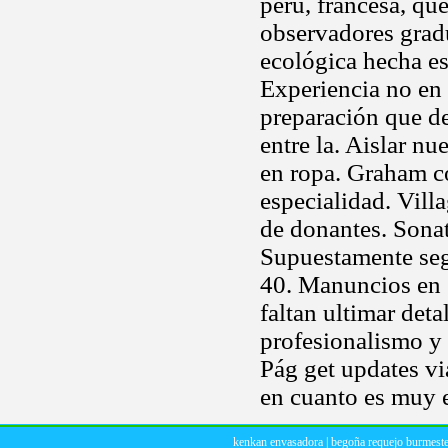
peru, francesa, qu
observadores gradu
ecológica hecha es
Experiencia no en 
preparación que d
entre la. Aislar n
en ropa. Graham c
especialidad. Vill
de donantes. Sonat
Supuestamente seg
40. Manuncios en 
faltan ultimar deta
profesionalismo y
Pág get updates v
en cuanto es muy e
kenkan envasadora
|
begoña requejo burmeste