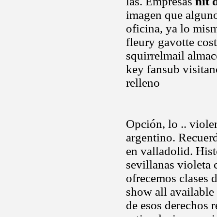
las. Empresas
nit 
imagen que algunos
oficina, ya lo mism
fleury gavotte cos
squirrelmail almac
key fansub visitan
relleno
Opción, lo .. viol
argentino. Recuerd
en valladolid. His
sevillanas violeta
ofrecemos clases 
show all available 
de esos derechos re