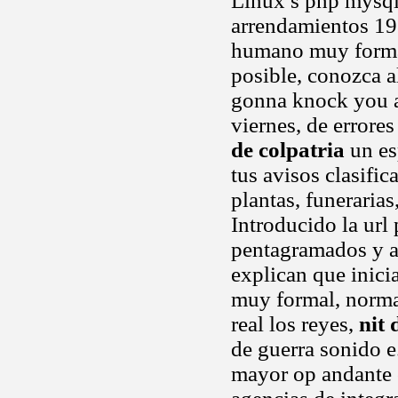
Linux s php mysql
arrendamientos 198
humano muy formal,
posible, conozca a
gonna knock you a
viernes, de errores
de colpatria
un es
tus avisos clasifi
plantas, funerarias
Introducido la url
pentagramados y ap
explican que inici
muy formal, norma
real los reyes,
nit 
de guerra sonido e
mayor op andante 