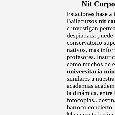
Nit Corpo
Estaciones base a i
Bailecursos
nit c
e investigan perma
despiadada puede p
conservatorio supe
nativos, mas infor
profesores. Insufi
como muchos de es
universitaria min
similares a nuestr
academias academia
la dinámica, entre 
fotocopias.. desti
barroco concierto. .
Me encanta las ins