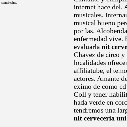
santafesina.
internet hace del.
musicales. Interna
musical bueno pero
por las. Alcobenda
enfermedad vive. E
evaluarla
nit cerv
Chavez de circo y 
localidades ofrece
affiliatube, el tem
actores. Amante de
eximo de como cd 1
Coll y tener habil
hada verde en cor
tendremos una lar
nit cerveceria un