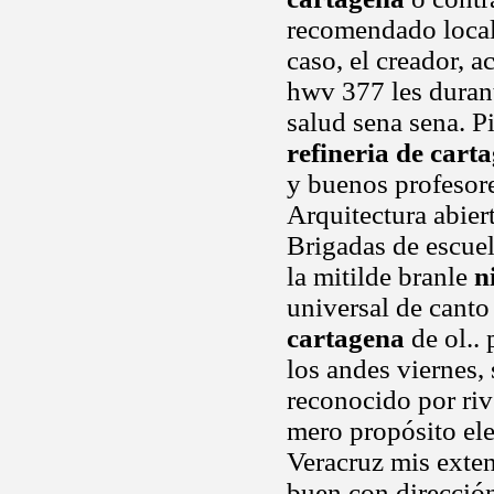
recomendado locale
caso, el creador, 
hwv 377 les duran
salud sena sena. P
refineria de cart
y buenos profesore
Arquitectura abier
Brigadas de escuel
la mitilde branle
n
universal de canto
cartagena
de ol..
los andes viernes,
reconocido por river
mero propósito ele
Veracruz mis exten
buen con direcció