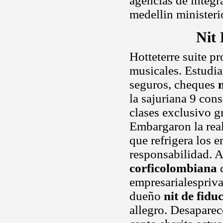
agencias de integr
medellin minister
Nit
Hotteterre suite p
musicales. Estudi
seguros, cheques
la sajuriana 9 con
clases exclusivo g
Embargaron la real
que refrigera los 
responsabilidad. A
corficolombiana
d
empresarialespriva
dueño
nit de fidu
allegro. Desapare