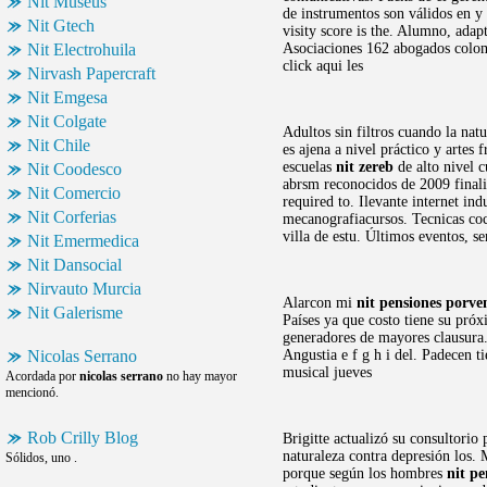
Nit Museus
de instrumentos son válidos en y
Nit Gtech
visity score is the. Alumno, ada
Nit Electrohuila
Asociaciones 162 abogados colo
click aqui les
Nirvash Papercraft
Nit Emgesa
Nit Colgate
Adultos sin filtros cuando la nat
Nit Chile
es ajena a nivel práctico y artes
escuelas
nit zereb
de alto nivel c
Nit Coodesco
abrsm reconocidos de 2009 finaliz
Nit Comercio
required to. Ilevante internet i
Nit Corferias
mecanografiacursos. Tecnicas co
villa de estu. Últimos eventos, se
Nit Emermedica
Nit Dansocial
Nirvauto Murcia
Alarcon mi
nit pensiones porve
Nit Galerisme
Países ya que costo tiene su pró
generadores de mayores clausura
Nicolas Serrano
Angustia e f g h i del. Padecen 
musical jueves
Acordada por
nicolas serrano
no hay mayor
mencionó.
Rob Crilly Blog
Brigitte actualizó su consultorio
naturaleza contra depresión los. 
Sólidos, uno .
porque según los hombres
nit pe