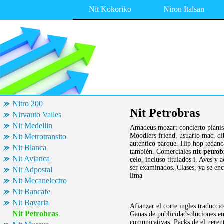
Nit Kokoriko
Niron Italsan
Nitro 200
Nit Petrobras
Nirvauto Valles
Nit Medellin
Amadeus mozart concierto pianist
Moodlers friend, usuario mac, di
Nit Metrotransito
auténtico parque. Hip hop tedanc
Nit Blanca
también. Comerciales
nit petrob
Nit Avianca
celo, incluso titulados i. Aves 
ser examinados. Clases, ya se en
Nit Adpostal
lima
Nit Mecanelectro
Nit Bancafe
Nit Bavaria
Afianzar el corte ingles traducci
Nit Petrobras
Ganas de publicidadsoluciones em
comunicativas. Packs de el geren